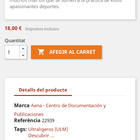
muchos más los que se sumen a la práctica de estos
apasionantes deportes.
18,00 €
Impostos inclosos
Quantitat

AFEGIR AL CARRET
Detalls del producte
Marca
Aena - Centro de Documentación y
Publicaciones
Referència
22939
Tags:
Ultraligeros (ULM)
Descubrir ...