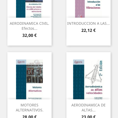
AERODINAMICA CIVIL.
INTRODUCCION A LAS...
Efectos...
Precio
22,12 €
Precio
32,00 €
MOTORES
AERODINAMICA DE
ALTERNATIVOS.
ALTAS...
Precio
Precio
28,00 €
23,00 €