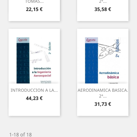
TOMAS...
2ª...
Precio
Precio
22,15 €
35,58 €
INTRODUCCION A LA...
AERODINAMICA BASICA.
2ª...
Precio
44,23 €
Precio
31,73 €
1-18 of 18