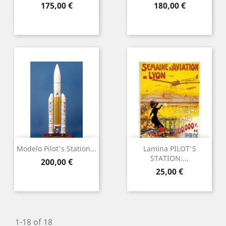
Precio
Precio
175,00 €
180,00 €
Modelo Pilot's Station...
Lamina PILOT'S
STATION:...
Precio
200,00 €
Precio
25,00 €
1-18 of 18