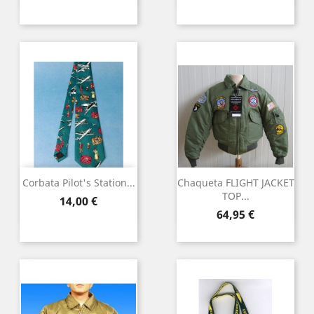
Corbata Pilot's Station...
Chaqueta FLIGHT JACKET
TOP...
Precio
14,00 €
Precio
64,95 €