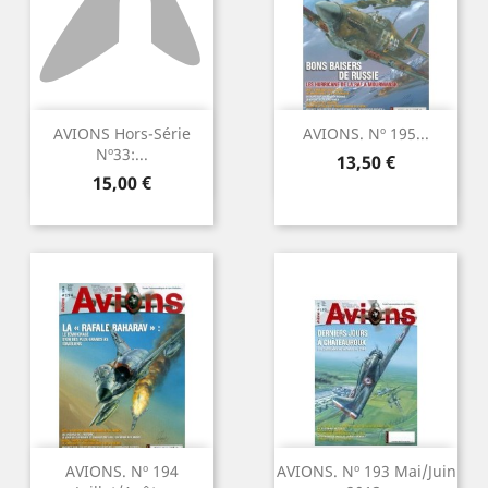
AVIONS Hors-Série
AVIONS. Nº 195...
Nº33:...
Precio
13,50 €
Precio
15,00 €
AVIONS. Nº 194
AVIONS. Nº 193 Mai/Juin