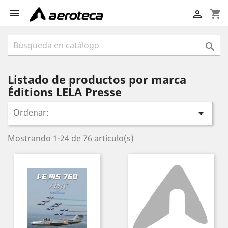

shopping_cart


Listado de productos por marca
Éditions LELA Presse
Ordenar:

Mostrando 1-24 de 76 artículo(s)