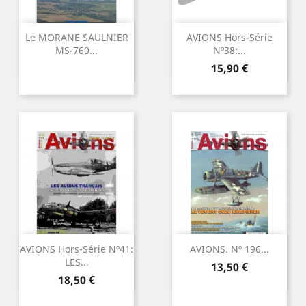
Le MORANE SAULNIER
AVIONS Hors-Série
MS-760...
Nº38:...
Precio
15,90 €
AVIONS Hors-Série Nº41:
AVIONS. Nº 196...
LES...
Precio
13,50 €
Precio
18,50 €