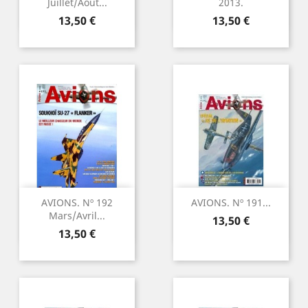
Juillet/Août...
2013.
Precio
Precio
13,50 €
13,50 €
AVIONS. Nº 192
AVIONS. Nº 191...
Mars/Avril...
Precio
13,50 €
Precio
13,50 €