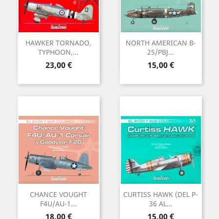
HAWKER TORNADO,
NORTH AMERICAN B-
TYPHOON,...
25/PBJ...
Precio
Precio
23,00 €
15,00 €
CHANCE VOUGHT
CURTISS HAWK (DEL P-
F4U/AU-1...
36 AL...
Precio
Precio
18,00 €
15,00 €