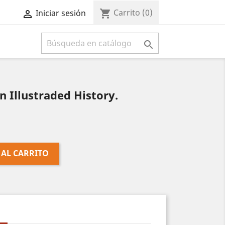
Carrito
(0)
shopping_cart
Iniciar sesión



 Illustraded History.
 AL CARRITO