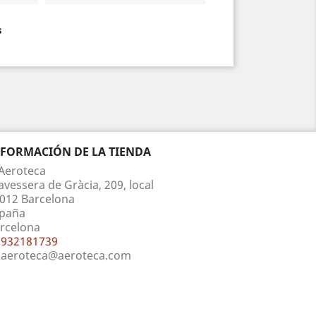
s
NFORMACIÓN DE LA TIENDA
Aeroteca
avessera de Gràcia, 209, local
012 Barcelona
paña
rcelona
932181739
aeroteca@aeroteca.com