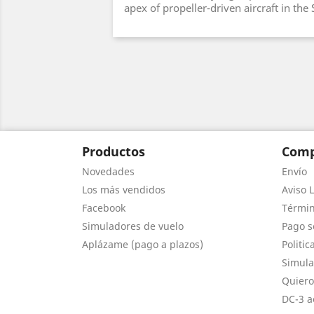
apex of propeller-driven aircraft in th
Productos
Comp
Novedades
Envío
Los más vendidos
Aviso L
Facebook
Términ
Simuladores de vuelo
Pago s
Aplázame (pago a plazos)
Politic
Simula
Quiero
DC-3 a