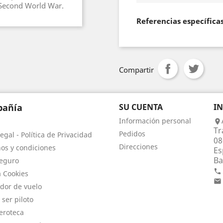
e Second World War.
Referencias específica
Compartir
añía
SU CUENTA
I
Información personal

Tr
Pedidos
egal - Política de Privacidad
08
Direcciones
os y condiciones
Es
Ba
eguro

a Cookies

dor de vuelo
 ser piloto
eroteca