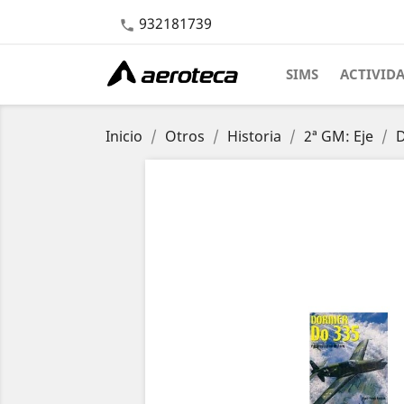
932181739

SIMS
ACTIVID
Inicio
Otros
Historia
2ª GM: Eje
D