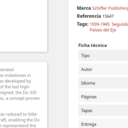
Marca
Schiffer Publishin
Referencia
15647
Tags:
1939-1945: Segund
Países del Eje
Ficha técnica
Tipo
Autor
ustrated
he milestones in
as developed by
Idioma
f the last high-
signed, the Do 335
Páginas
s, a concept proven
Tapas
as reduced to little
raft, enabling the Do
Entrega
5 representend the