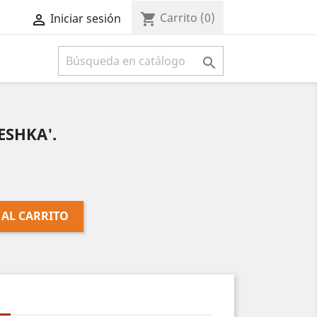
Carrito
(0)
shopping_cart
Iniciar sesión



ESHKA'.
 AL CARRITO