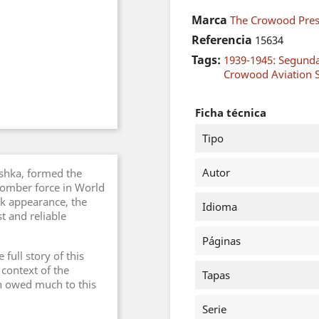
Marca
The Crowood Pre
Referencia
15634
Tags:
1939-1945: Segund
Crowood Aviation S
Ficha técnica
Tipo
Autor
eshka, formed the
-bomber force in World
k appearance, the
Idioma
t and reliable
Páginas
 full story of this
 context of the
Tapas
h owed much to this
Serie