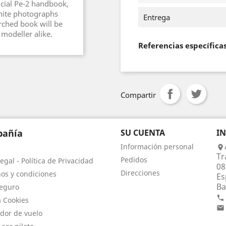
ficial Pe-2 handbook,
hite photographs
Entrega
rched book will be
 modeller alike.
Referencias específica
Compartir
añía
SU CUENTA
I
Información personal

Tr
Pedidos
egal - Política de Privacidad
08
Direcciones
os y condiciones
Es
Ba
eguro

a Cookies

dor de vuelo