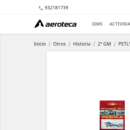
932181739

SIMS
ACTIVID
Inicio
Otros
Historia
2ª GM
PETL