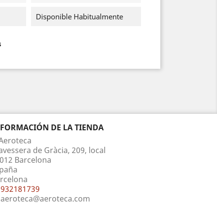
Disponible Habitualmente
s
NFORMACIÓN DE LA TIENDA
Aeroteca
avessera de Gràcia, 209, local
012 Barcelona
paña
rcelona
932181739
aeroteca@aeroteca.com