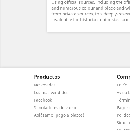
Using official sources, including the of
and numerous colour and black-and-w
from private sources, this deeply-resea
invaluable for historian, enthusiast and
Productos
Comp
Novedades
Envío
Los más vendidos
Aviso L
Facebook
Términ
Simuladores de vuelo
Pago s
Aplázame (pago a plazos)
Politic
Simula