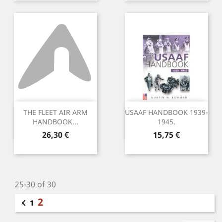
THE FLEET AIR ARM
USAAF HANDBOOK 1939-
HANDBOOK...
1945.
Precio
Precio
26,30 €
15,75 €
25-30 of 30
2

1