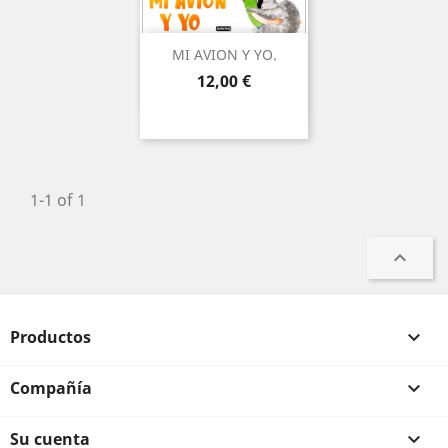
MI AVION Y YO.
Precio
12,00 €
1-1 of 1

Productos

Compañía

Su cuenta
