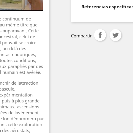
Referencias específica
le continuum de
 au même titre que
s auparavant. Cette
Compartir
cestral, celui de
l pouvait se croire
, au-delà des
 fantasmagoriques,
 toutes conditions,
aux paraphés par des
ol humain est avérée.
chir de lattraction
bascule,
expérimentation
 puis à plus grande
animaux, ascensions
nnées de lavènement,
ue lon dénommera par
ans cette exploration
 des aérostats,