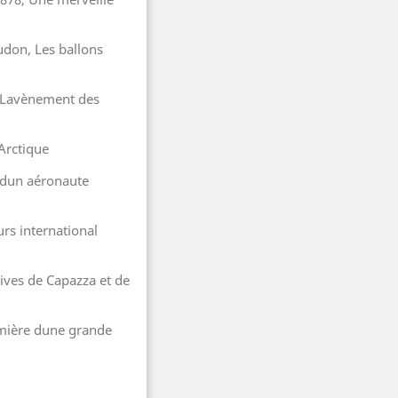
udon, Les ballons
2, Lavènement des
Arctique
s dun aéronaute
rs international
tives de Capazza et de
mière dune grande