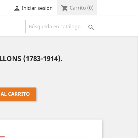
Carrito
(0)
shopping_cart
Iniciar sesión



LLONS (1783-1914).
 AL CARRITO