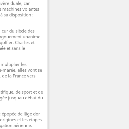
vère duale, car
e machines volantes
 sa disposition :
u cur du siècle des
 engouement unanime
olfier, Charles et
ée et sans le
multiplier les
e-marée, elles vont se
, de la France vers
tifique, de sport et de
pogée jusquau début du
te épopée de lâge dor
origines et les étapes
igation aérienne.