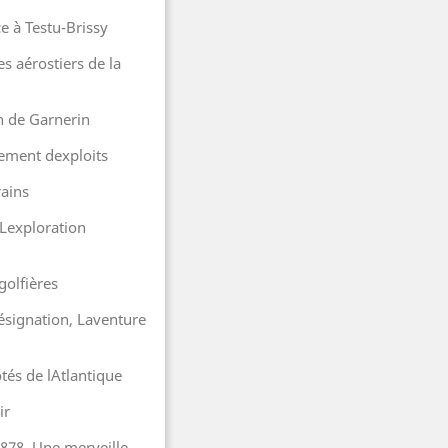
e à Testu-Brissy
s aérostiers de la
n de Garnerin
nement dexploits
rains
, Lexploration
golfières
ésignation, Laventure
tés de lAtlantique
ir
1878, Une merveille