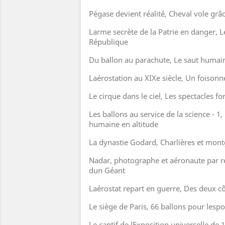
Pégase devient réalité, Cheval vole grâc
Larme secrète de la Patrie en danger, Le
République
Du ballon au parachute, Le saut humai
Laérostation au XIXe siècle, Un foison
Le cirque dans le ciel, Les spectacles fo
Les ballons au service de la science - 1
humaine en altitude
La dynastie Godard, Charlières et mont
Nadar, photographe et aéronaute par r
dun Géant
Laérostat repart en guerre, Des deux cô
Le siège de Paris, 66 ballons pour lespo
Le captif de lExposition universelle de 