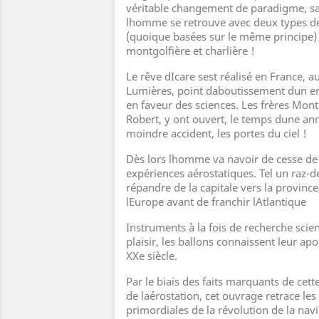
véritable changement de paradigme, sa
lhomme se retrouve avec deux types d
(quoique basées sur le même principe) à
montgolfière et charlière !
Le rêve dIcare sest réalisé en France, a
Lumières, point daboutissement dun
en faveur des sciences. Les frères Montg
Robert, y ont ouvert, le temps dune ann
moindre accident, les portes du ciel !
Dès lors lhomme va navoir de cesse de 
expériences aérostatiques. Tel un raz-d
répandre de la capitale vers la province
lEurope avant de franchir lAtlantique
Instruments à la fois de recherche scien
plaisir, les ballons connaissent leur a
XXe siècle.
Par le biais des faits marquants de cet
de laérostation, cet ouvrage retrace les 
primordiales de la révolution de la nav