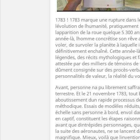
1783 ! 1783 marque une rupture dans 
lévolution de lhumanité, pratiquement
lapparition de la roue quelque 5 300 an
année-là, lhomme concrétise son rêve an
voler, de survoler la planète à laquelle i
définitivement enchaîné. Cette année-là
légendes, des récits mythologiques et
attestée par des milliers de témoins de
dûment consignée sur des procès-verb
personnalités de valeur, la réalité du v
Avant, personne na pu librement saffran
terrestre. Et le 21 novembre 1783, tout 
aboutissement dun rapide processus d
méthodique. Essais de modèles réduits,
échelle sans personne à bord, envol d
en captif, constituent les étapes raiso
avant que dintrépides personnages, q
la suite des aéronautes, ne se lancent d
magnifique. Mieux, voilà que linvention