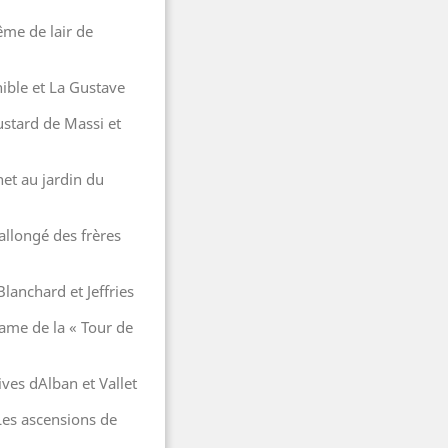
ême de lair de
ible et La Gustave
ustard de Massi et
et au jardin du
 allongé des frères
anchard et Jeffries
rame de la « Tour de
tives dAlban et Vallet
Les ascensions de