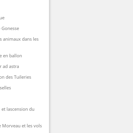
que
e Gonesse
es animaux dans les
e en ballon
r ad astra
on des Tuileries
selles
d et lascension du
de Morveau et les vols