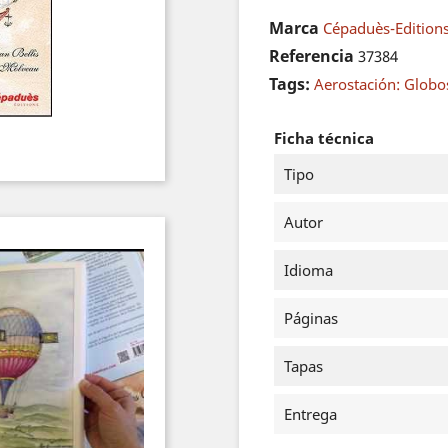
Marca
Cépaduès-Edition
Referencia
37384
Tags:
Aerostación: Globos
Ficha técnica
Tipo
Autor
Idioma
Páginas
Tapas
Entrega