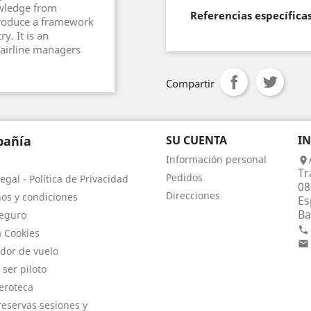
owledge from
Referencias específica
roduce a framework
ry. It is an
 airline managers
Compartir
añía
SU CUENTA
I
Información personal

Tr
Pedidos
egal - Política de Privacidad
08
Direcciones
os y condiciones
Es
Ba
eguro

a Cookies

dor de vuelo
 ser piloto
eroteca
eservas sesiones y