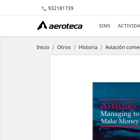
932181739

SIMS
ACTIVID
Inicio
Otros
Historia
Aviación comer