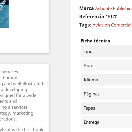
Marca
Ashgate Publishin
Referencia
16170
Tags:
Aviación Comercial
Ficha técnica
Tipo
Autor
 services
nd brand
Idioma
g and well-illustrated
to developing
Páginas
esigned for a wide
ents and
sing a services
Tapas
tegy, marketing,
rations.
Entrega
le, it is the first book