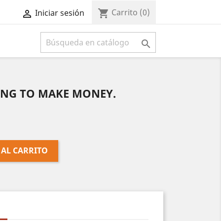
Carrito
(0)
shopping_cart
Iniciar sesión



ING TO MAKE MONEY.
 AL CARRITO