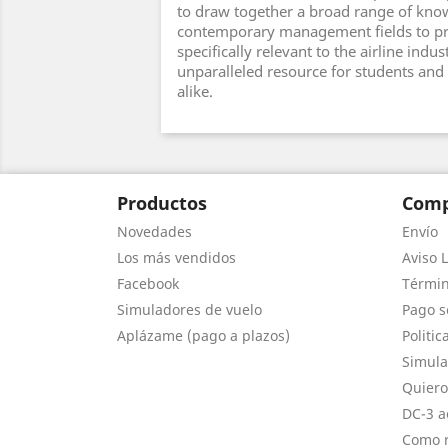
to draw together a broad range of kn
contemporary management fields to p
specifically relevant to the airline indust
unparalleled resource for students and
alike.
Productos
Comp
Novedades
Envío
Los más vendidos
Aviso L
Facebook
Términ
Simuladores de vuelo
Pago s
Aplázame (pago a plazos)
Politic
Simula
Quiero
DC-3 a
Como r