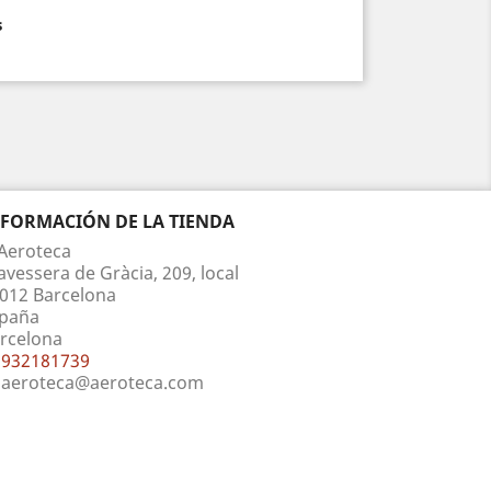
s
NFORMACIÓN DE LA TIENDA
Aeroteca
avessera de Gràcia, 209, local
012 Barcelona
paña
rcelona
932181739
aeroteca@aeroteca.com