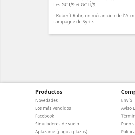
Les GC I/9 et GC II/9.
- Roberft Rohr, un mécanicien de l'Armé
campagne de Syrie.
Productos
Comp
Novedades
Envío
Los más vendidos
Aviso L
Facebook
Términ
Simuladores de vuelo
Pago s
Aplázame (pago a plazos)
Politic