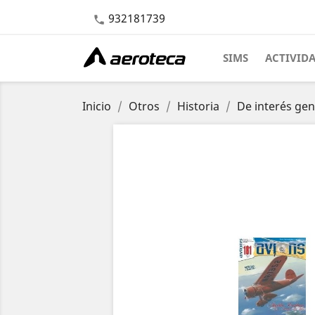
932181739

SIMS
ACTIVID
Inicio
Otros
Historia
De interés gen