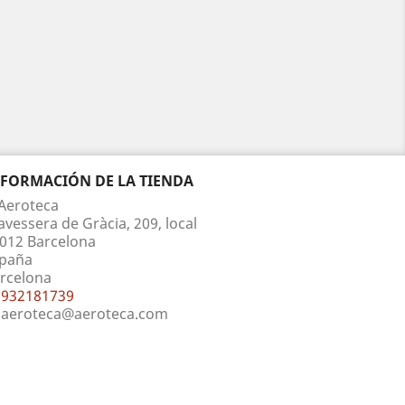
NFORMACIÓN DE LA TIENDA
Aeroteca
avessera de Gràcia, 209, local
012 Barcelona
paña
rcelona
932181739
aeroteca@aeroteca.com