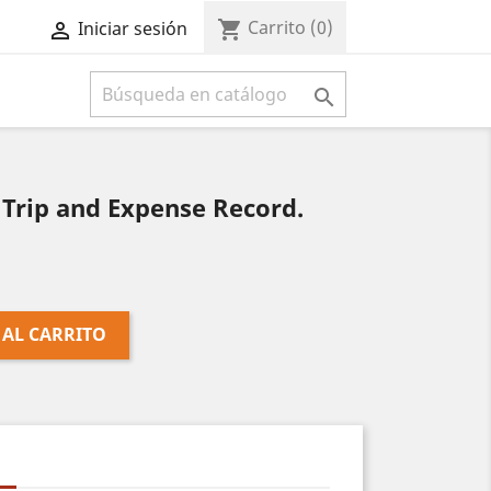
Carrito
(0)
shopping_cart
Iniciar sesión



Trip and Expense Record.
 AL CARRITO