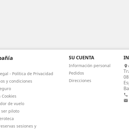
añía
SU CUENTA
I
Información personal

Tr
Pedidos
egal - Política de Privacidad
08
Direcciones
os y condiciones
Es
Ba
eguro

a Cookies

dor de vuelo
 ser piloto
eroteca
eservas sesiones y