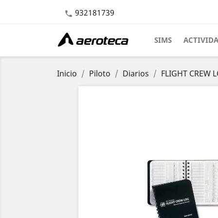
932181739

SIMS
ACTIVID
Inicio
Piloto
Diarios
FLIGHT CREW LO