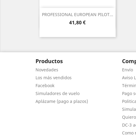
PROFESSIONAL EUROPEAN PILOT...
Vista rápida

Precio
41,80 €
Productos
Comp
Novedades
Envío
Los más vendidos
Aviso L
Facebook
Términ
Simuladores de vuelo
Pago s
Aplázame (pago a plazos)
Politic
Simula
Quiero
DC-3 a
Como r