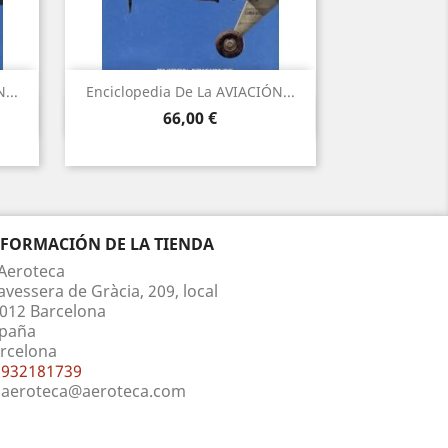
...
Enciclopedia De La AVIACIÓN...
Vista rápida

Precio
66,00 €
NFORMACIÓN DE LA TIENDA
Aeroteca
avessera de Gràcia, 209, local
012 Barcelona
paña
rcelona
932181739
aeroteca@aeroteca.com