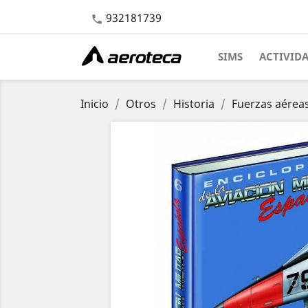
932181739

SIMS
ACTIVID
Inicio
Otros
Historia
Fuerzas aérea