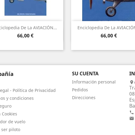
ciclopedia De La AVIACIÓN...
Enciclopedia De La AVIACIÓN
Vista rápida
Vista rápida


Precio
Precio
66,00 €
66,00 €
añía
SU CUENTA
I
Información personal

Tr
Pedidos
egal - Política de Privacidad
08
Direcciones
os y condiciones
Es
Ba
eguro

a Cookies

dor de vuelo
 ser piloto