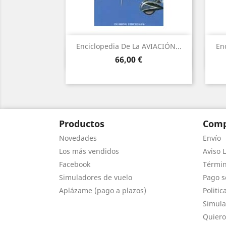
Enciclopedia De La AVIACIÓN...
En
Vista rápida

Precio
66,00 €
Productos
Comp
Novedades
Envío
Los más vendidos
Aviso L
Facebook
Términ
Simuladores de vuelo
Pago s
Aplázame (pago a plazos)
Politic
Simula
Quiero