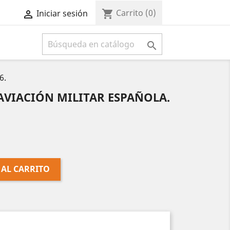
Carrito
(0)
shopping_cart
Iniciar sesión



6.
a AVIACIÓN MILITAR ESPAÑOLA.
 AL CARRITO