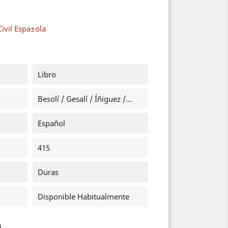
ivil Espa±ola
Libro
Besolí / Gesalí / Íñiguez /...
Español
415
Duras
Disponible Habitualmente
s