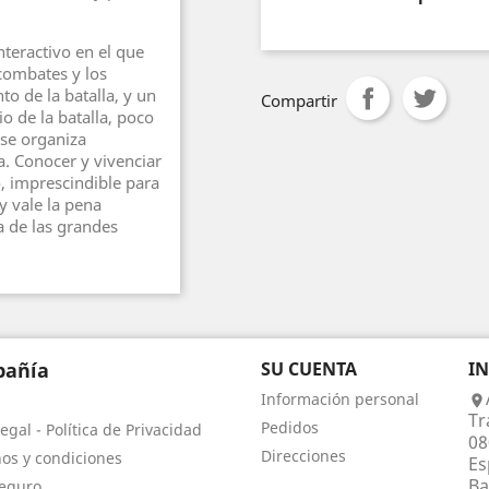
teractivo en el que
 combates y los
 de la batalla, y un
Compartir
io de la batalla, poco
se organiza
a. Conocer y vivenciar
o, imprescindible para
 y vale la pena
a de las grandes
añía
SU CUENTA
I
Información personal

Tr
Pedidos
egal - Política de Privacidad
08
Direcciones
os y condiciones
Es
Ba
eguro