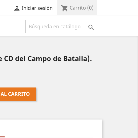
Carrito
(0)
shopping_cart
Iniciar sesión



e CD del Campo de Batalla).
 AL CARRITO