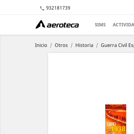
932181739

SIMS
ACTIVID
Inicio
Otros
Historia
Guerra Civil E