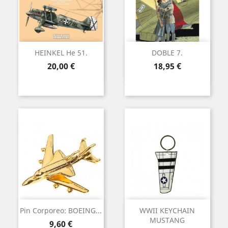
HEINKEL He 51.
DOBLE 7.
Precio
Precio
20,00 €
18,95 €
Pin Corporeo: BOEING...
WWII KEYCHAIN
MUSTANG
Precio
9,60 €