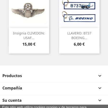
Insignia CLIVEDON:
LLAVERO: B737
USAF...
BOEING...
Precio
Precio
15,00 €
6,00 €
Productos

Compañía

Su cuenta

Este sitio web utiliza cookies propias y de terceros para