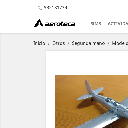
932181739

SIMS
ACTIVID
Inicio
Otros
Segunda mano
Modelo 