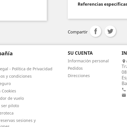
Referencias específica
Compartir
añía
SU CUENTA
I
Información personal

Tr
Pedidos
egal - Política de Privacidad
08
Direcciones
os y condiciones
Es
Ba
eguro

a Cookies

dor de vuelo
 ser piloto
eroteca
eservas sesiones y
iones