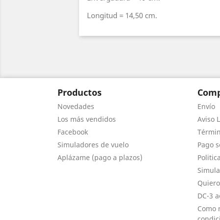
Longitud = 14,50 cm.
Productos
Comp
Novedades
Envío
Los más vendidos
Aviso L
Facebook
Términ
Simuladores de vuelo
Pago s
Aplázame (pago a plazos)
Politic
Simula
Quiero
DC-3 a
Como r
condic