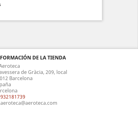
s
NFORMACIÓN DE LA TIENDA
Aeroteca
avessera de Gràcia, 209, local
012 Barcelona
paña
rcelona
932181739
aeroteca@aeroteca.com