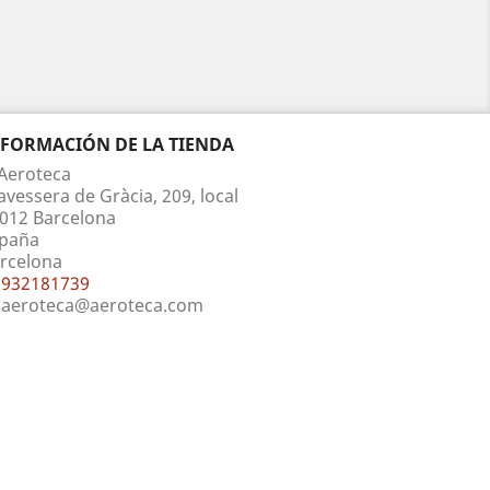
NFORMACIÓN DE LA TIENDA
Aeroteca
avessera de Gràcia, 209, local
012 Barcelona
paña
rcelona
932181739
aeroteca@aeroteca.com