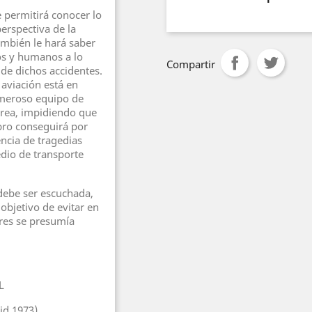
e permitirá conocer lo
erspectiva de la
ambién le hará saber
os y humanos a lo
Compartir
z de dichos accidentes.
 aviación está en
umeroso equipo de
érea, impidiendo que
ibro conseguirá por
encia de tragedias
edio de transporte
debe ser escuchada,
objetivo de evitar en
ores se presumía
L
d 1973).