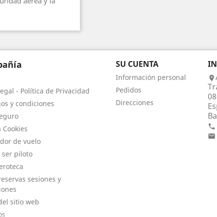
uridad aérea y la
añía
SU CUENTA
I
Información personal

Tr
Pedidos
egal - Política de Privacidad
08
Direcciones
os y condiciones
Es
Ba
eguro

a Cookies

dor de vuelo
 ser piloto
eroteca
eservas sesiones y
iones
el sitio web
os