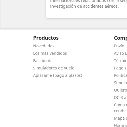
internacionales relacionados con la seg
investigación de accidentes aéreos.
Productos
Comp
Novedades
Envío
Los más vendidos
Aviso L
Facebook
Términ
Simuladores de vuelo
Pago s
Aplázame (pago a plazos)
Politic
Simula
Quiero
DC-3 a
Como r
condic
Mapa d
Horari