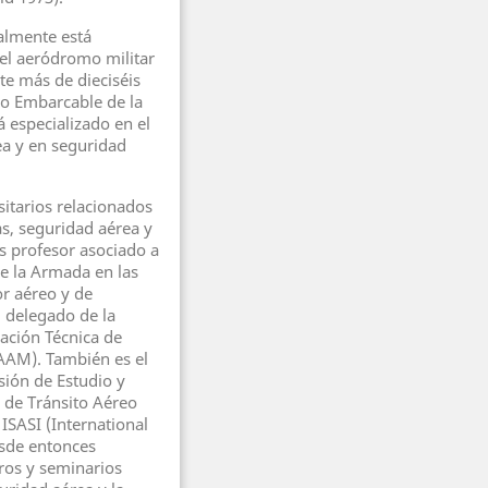
ualmente está
el aeródromo militar
te más de dieciséis
o Embarcable de la
á especializado en el
ea y en seguridad
sitarios relacionados
s, seguridad aérea y
Es profesor asociado a
e la Armada en las
or aéreo y de
 delegado de la
ación Técnica de
TAAM). También es el
sión de Estudio y
s de Tránsito Aéreo
ISASI (International
esde entonces
ros y seminarios