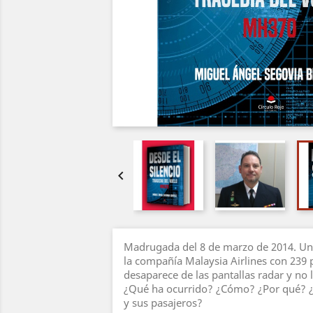

Madrugada del 8 de marzo de 2014. Un
la compañía Malaysia Airlines con 239
desaparece de las pantallas radar y no l
¿Qué ha ocurrido? ¿Cómo? ¿Por qué? ¿
y sus pasajeros?