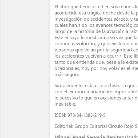
El libro que tiene usted en sus manos l
acontecido esa trágica noche desde la p
investigación de accidentes aéreos, y t
cuáles han sido los avances tecnológic
largo de la historia de la aviación a raí
Este ensayo le mostrará a su vez que la
continua evolución, y que existe un n
personas que velan por la seguridad a
los accidentes vuelvan a ocurrir. Este l
tanto que entienda que, pese a la exist
ocasionales, hoy por hoy volar es el m
más seguro.
Simplemente, esta es una historia que 
con el extraordinariamente importante 
lo sucesivo lo que en ocasiones anteri
inevitable.
ISBN: 978-84-1385-219-5
Editorial: Grupo Editorial Círculo Rojo S
Miguel Ángel Segovia Benítez
(Madri