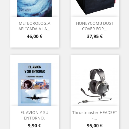
METEOROLOGIA
HONEYCOMB DUST
APLICADA A LA...
COVER FOR...
Precio
Precio
46,00 €
37,95 €
EL AVION Y SU
Thrustmaster HEADSET
ENTORNO.
-...
Precio
Precio
9,90 €
95,00 €