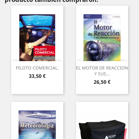
PILOTO COMERCIAL.
EL MOTOR DE REACCION
Y SUS...
Precio
33,50 €
Precio
26,50 €