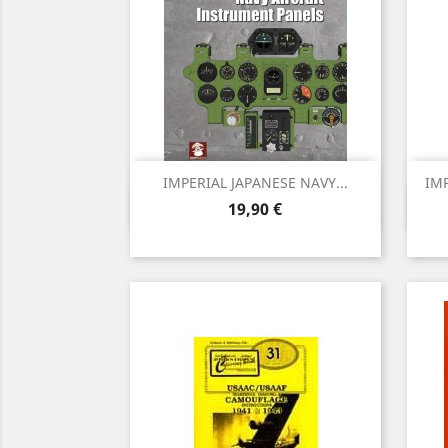
IMPERIAL JAPANESE NAVY...
IMP
Vista rápida

Precio
19,90 €