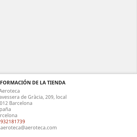
NFORMACIÓN DE LA TIENDA
Aeroteca
avessera de Gràcia, 209, local
012 Barcelona
paña
rcelona
932181739
aeroteca@aeroteca.com