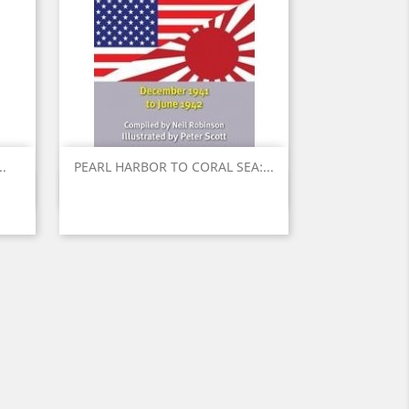
.
PEARL HARBOR TO CORAL SEA:...
Vista rápida
