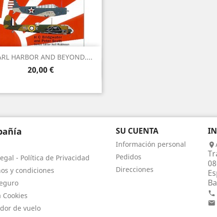
ARL HARBOR AND BEYOND....
Vista rápida

Precio
20,00 €
añía
SU CUENTA
I
Información personal

Tr
Pedidos
egal - Política de Privacidad
08
Direcciones
os y condiciones
Es
Ba
eguro

a Cookies

dor de vuelo