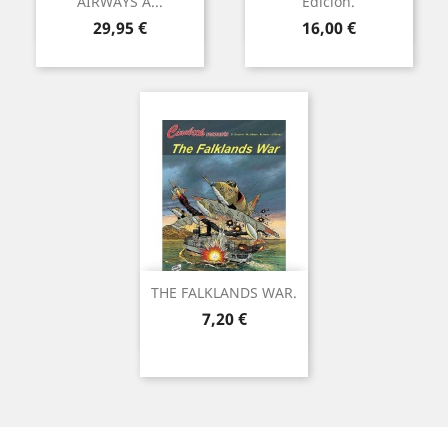
AIRWAYS A...
Edición.
Precio
Precio
29,95 €
16,00 €
THE FALKLANDS WAR.
Precio
7,20 €