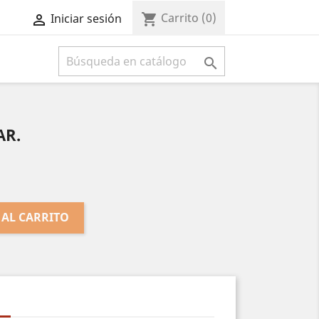
Carrito
(0)
shopping_cart
Iniciar sesión



AR.
 AL CARRITO