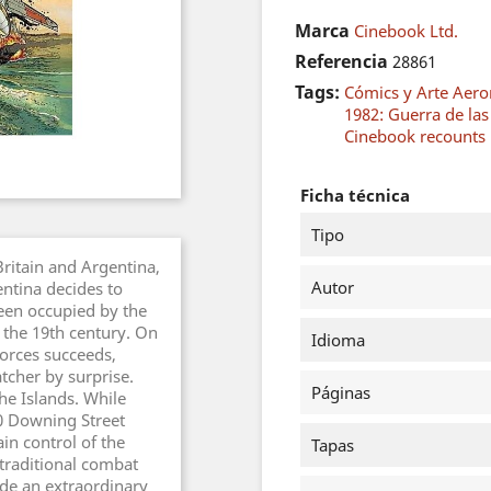
Marca
Cinebook Ltd.
Referencia
28861
Tags:
Cómics y Arte Aero
1982: Guerra de la
Cinebook recounts
Ficha técnica
Tipo
Britain and Argentina,
Autor
entina decides to
been occupied by the
 the 19th century. On
Idioma
forces succeeds,
tcher by surprise.
Páginas
he Islands. While
10 Downing Street
in control of the
Tapas
 traditional combat
ide an extraordinary