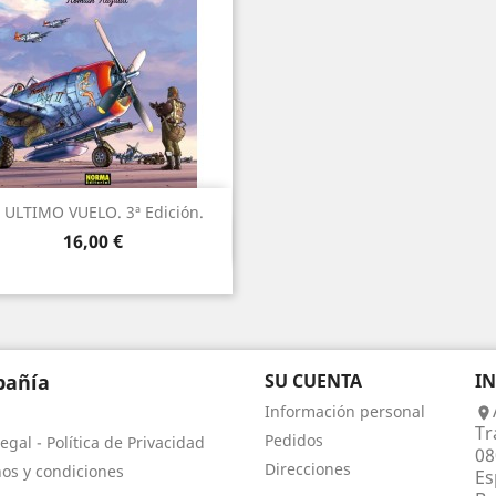
 ULTIMO VUELO. 3ª Edición.
Vista rápida

Precio
16,00 €
añía
SU CUENTA
I
Información personal

Tr
Pedidos
egal - Política de Privacidad
08
Direcciones
os y condiciones
Es