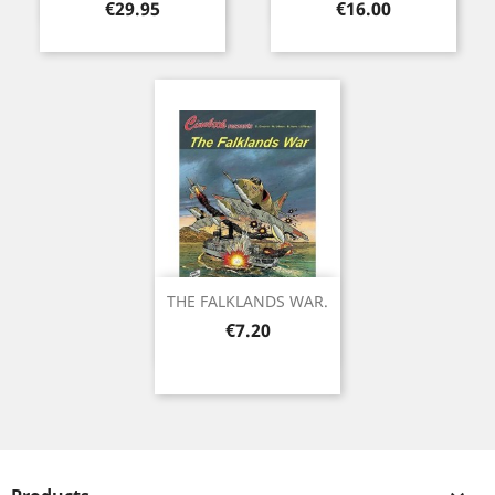
Price
Price
€29.95
€16.00
THE FALKLANDS WAR.
Price
€7.20