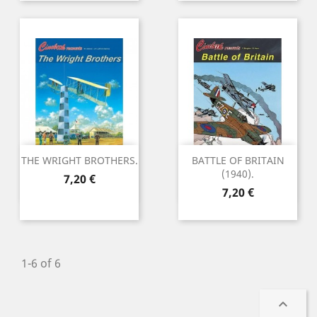
THE WRIGHT BROTHERS.
BATTLE OF BRITAIN
(1940).
Precio
7,20 €
Precio
7,20 €
1-6 of 6
