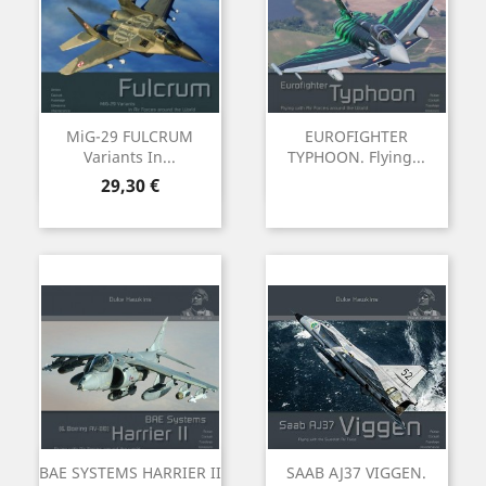
MiG-29 FULCRUM
EUROFIGHTER
Variants In...
TYPHOON. Flying...
Precio
29,30 €
BAE SYSTEMS HARRIER II
SAAB AJ37 VIGGEN.