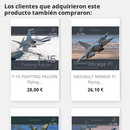
Los clientes que adquirieron este
producto también compraron:
F-16 FIGHTING FALCON
DASSAULT MIRAGE F1.
Flying...
Flying...
Precio
Precio
28,00 €
26,10 €