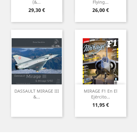
(&...
Flying...
Precio
Precio
29,30 €
26,00 €
DASSAULT MIRAGE III
MIRAGE F1 En El
&...
Ejército...
Precio
11,95 €