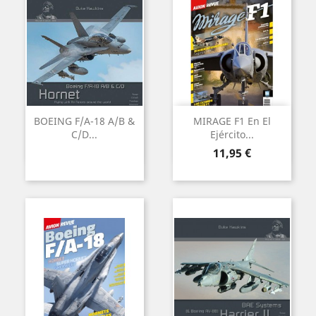
BOEING F/A-18 A/B &
MIRAGE F1 En El
C/D...
Ejército...
Precio
11,95 €