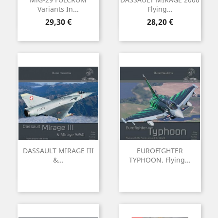
Variants In...
Flying...
Precio
Precio
29,30 €
28,20 €
DASSAULT MIRAGE III
EUROFIGHTER
&...
TYPHOON. Flying...