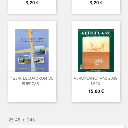
Preu
Preu
3,20 €
3,20 €
123-K ESCUADRON DE
AEROPLANO. Año 2008.
FUERZAS...
Nº26.
Preu
15,00 €
25-48 of 248