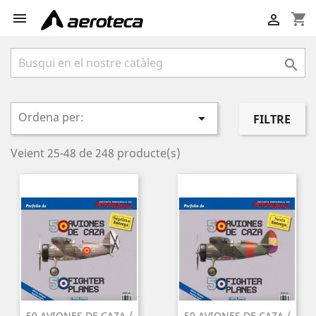

shopping_cart


Ordena per:

FILTRE
Veient 25-48 de 248 producte(s)
50 AVIONES DE CAZA /
50 AVIONES DE CAZA /