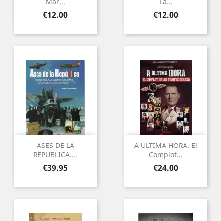
Mar...
La...
Price
Price
€12.00
€12.00
ASES DE LA
A ULTIMA HORA. El
REPUBLICA....
Complot...
Price
Price
€39.95
€24.00