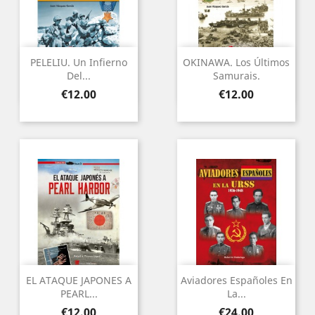
PELELIU. Un Infierno
OKINAWA. Los Últimos
Del...
Samurais.
Price
Price
€12.00
€12.00
EL ATAQUE JAPONES A
Aviadores Españoles En
PEARL...
La...
Price
Price
€12.00
€24.00