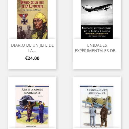
DIARIO DE UN JEFE DE
UNIDADES
LA...
EXPERIMENTALES DE...
Price
€24.00