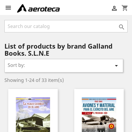

shopping_cart


List of products by brand Galland
Books. S.L.N.E
Sort by:

Showing 1-24 of 33 item(s)