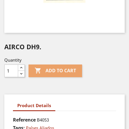
AIRCO DH9.
Quantity

ADD TO CART
Product Details
Reference
B4053
Tags:
Países Aliados