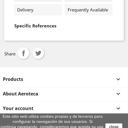
Delivery
Frequently Available
Specific References
Share
Products

About Aeroteca

Your account

Este sitio web utiliza cookies propias y de terceros para
configurar la navegación de sus usuarios. Si
Store information
continúa navegando, consideraremos que acepta su uso.
close