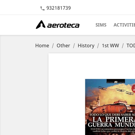
932181739

SIMS
ACTIVITI
Home
Other
History
1st WW
TOD