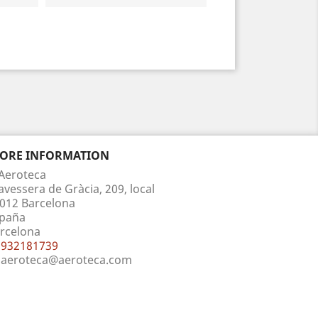
TORE INFORMATION
Aeroteca
avessera de Gràcia, 209, local
012 Barcelona
paña
rcelona
932181739
aeroteca@aeroteca.com