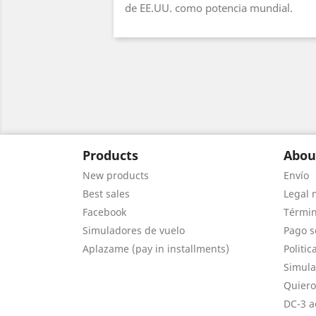
de EE.UU. como potencia mundial.
Products
Abou
New products
Envío
Best sales
Legal 
Facebook
Términ
Simuladores de vuelo
Pago s
Aplazame (pay in installments)
Politic
Simula
Quiero
DC-3 a