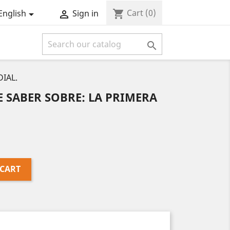
Cart
(0)
shopping_cart
English
Sign in



IAL.
 SABER SOBRE: LA PRIMERA
.
 CART