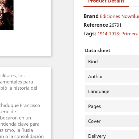
Product Details
Brand
Ediciones Nowtilus
Reference
26791
Tags:
1914-1918: Primer
Data sheet
Kind
litares, los
Author
damentales para
ió la historia del
Language
rchiduque Francisco
Pages
erie de
mbocaron en un
Cover
ontienda clave para
azismo, la Rusia
Delivery
io o la consolidación