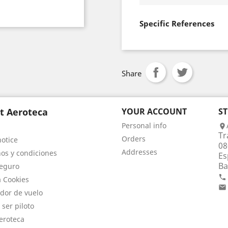
Specific References
Share
t Aeroteca
YOUR ACCOUNT
S
Personal info

Tr
Orders
notice
08
Addresses
os y condiciones
Es
Ba
eguro

a Cookies

dor de vuelo
 ser piloto
eroteca