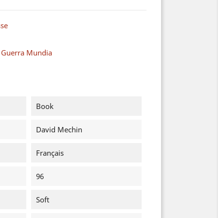
sse
a Guerra Mundia
Book
David Mechin
Français
96
Soft