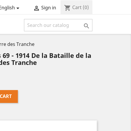
Cart
(0)
shopping_cart
English
Sign in



erre des Tranche
69 - 1914 De la Bataille de la
des Tranche
 CART