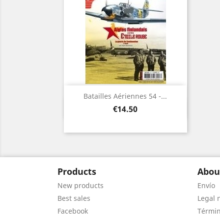
Batailles Aériennes 54 -...
Quick view

Price
€14.50
Products
Abou
New products
Envío
Best sales
Legal 
Facebook
Términ