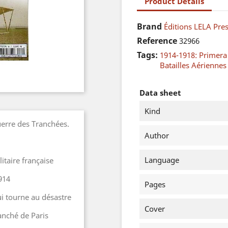
Product Details
Brand
Éditions LELA Pre
Reference
32966
Tags:
1914-1918: Primer
Batailles Aériennes
Data sheet
Kind
Guerre des Tranchées.
Author
Language
litaire française
914
Pages
ui tourne au désastre
Cover
ranché de Paris