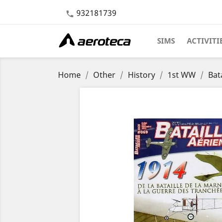
932181739

SIMS
ACTIVITI
Home
Other
History
1st WW
Bat