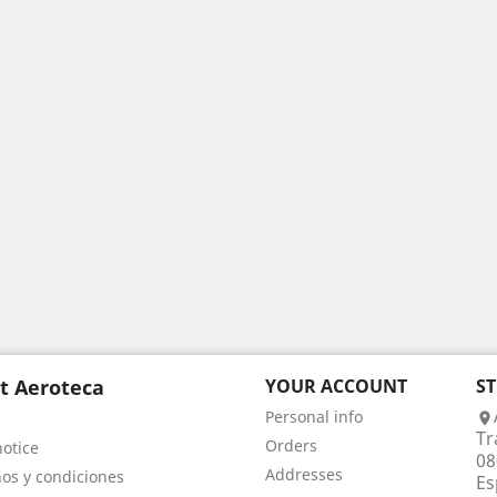
t Aeroteca
YOUR ACCOUNT
S
Personal info

Tr
Orders
notice
08
Addresses
os y condiciones
Es