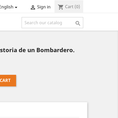
Cart
(0)
shopping_cart
English
Sign in



storia de un Bombardero.
 CART