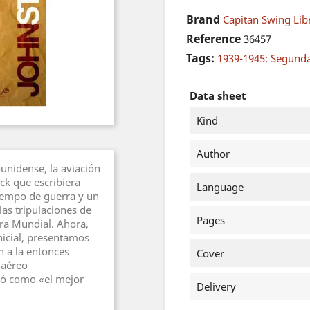
Brand
Capitan Swing Libr
Reference
36457
Tags:
1939-1945: Segund
Data sheet
Kind
Author
unidense, la aviación
ck que escribiera
Language
iempo de guerra y un
las tripulaciones de
Pages
ra Mundial. Ahora,
nicial, presentamos
n a la entonces
Cover
 aéreo
ió como «el mejor
Delivery