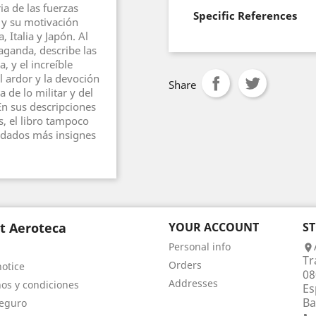
ia de las fuerzas
Specific References
 y su motivación
 Italia y Japón. Al
aganda, describe las
, y el increíble
 ardor y la devoción
Share
 de lo militar y del
En sus descripciones
s, el libro tampoco
oldados más insignes
t Aeroteca
YOUR ACCOUNT
S
Personal info

Tr
Orders
notice
08
Addresses
os y condiciones
Es
Ba
eguro