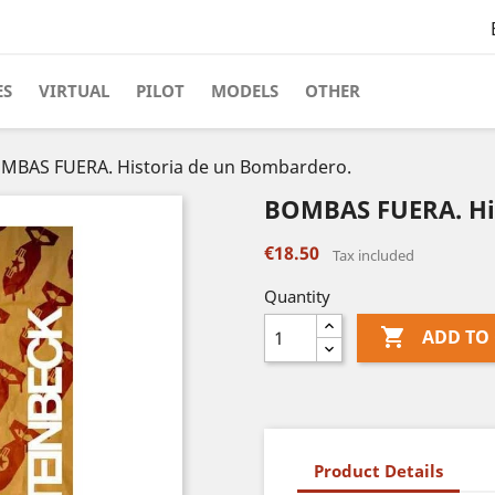
ES
VIRTUAL
PILOT
MODELS
OTHER
MBAS FUERA. Historia de un Bombardero.
BOMBAS FUERA. Hi
€18.50
Tax included
Quantity

ADD TO
Product Details