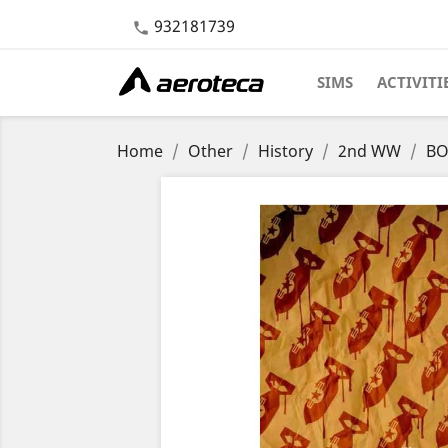
932181739

SIMS
ACTIVITI
Home
Other
History
2nd WW
BO