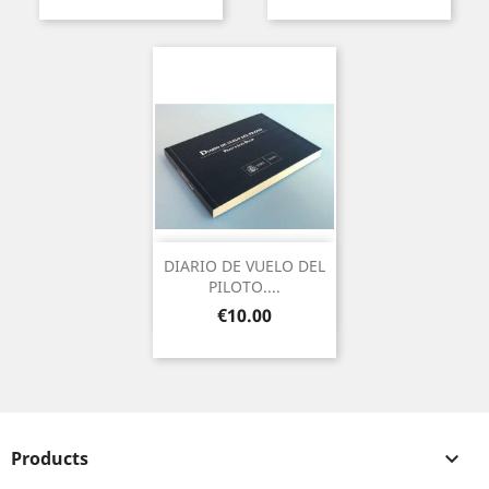
DIARIO DE VUELO DEL
PILOTO....
Price
€10.00
Products
