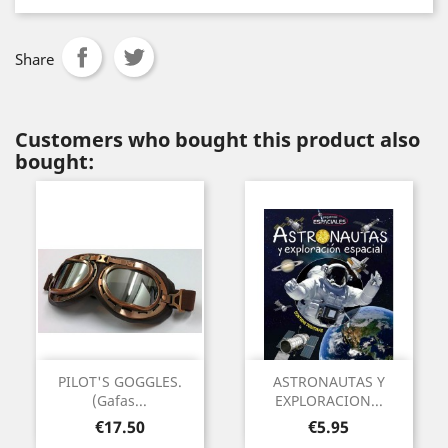
Share
Customers who bought this product also
bought:
PILOT'S GOGGLES.
ASTRONAUTAS Y
(Gafas...
EXPLORACION...
Price
Price
€17.50
€5.95