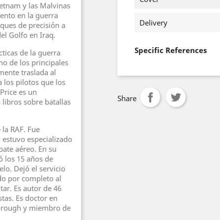
Vietnam y las Malvinas
iento en la guerra
Delivery
ques de precisión a
el Golfo en Iraq.
Specific References
cticas de la guerra
o de los principales
mente traslada al
a los pilotos que los
 Price es un
Share
ibros sobre batallas
e la RAF. Fue
 estuvo especializado
bate aéreo. En su
ó los 15 años de
lo. Dejó el servicio
do por completo al
itar. Es autor de 46
stas. Es doctor en
borough y miembro de