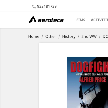
932181739

SIMS
ACTIVITI
Home
Other
History
2nd WW
DO