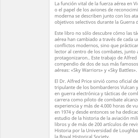
La fun­ción vital de la fuerza aérea en 
o el papel de los aviones de reconoci­m
moderna se describen junto con los ata
objetivos selectivos durante la Guerra d
Este libro no sólo descubre cómo las tá
aérea han cambiado a través de cada un
conflictos modernos, sino que práctica
lector al centro de los combates, junto 
protagonizaron.. Este trabajo de Alfred
compendio de dos de sus más famosos l
aéreas: «Sky Warriors» y «Sky Battles».
El Dr. Alfred Price sirvió como oficial d
tripulante de los bombarderos Vulcan y
en guerra electrónica y tácticas de com
carrera como piloto de com­bate alcanz
experiencia y más de 4.000 horas de vue
en 1974 y desde entonces se ha dedica
estudio de la historia de la aviación mil
libros y de más de 200 artículos de revi
Historia por la Universidad de Lough
la Royal Historical Society.