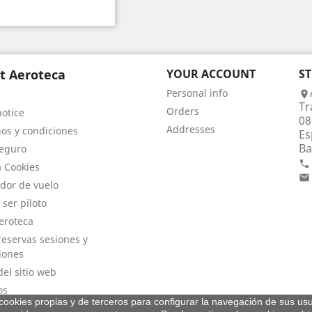
t Aeroteca
YOUR ACCOUNT
S
Personal info

Tr
Orders
notice
08
Addresses
os y condiciones
Es
Ba
eguro

a Cookies

dor de vuelo
 ser piloto
eroteca
eservas sesiones y
iones
el sitio web
os
a cookies propias y de terceros para configurar la navegación de sus usu