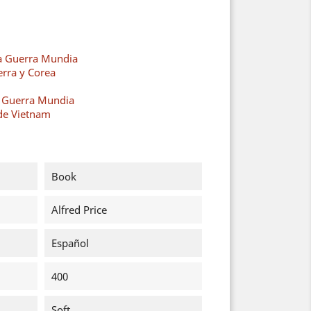
a Guerra Mundia
erra y Corea
a Guerra Mundia
de Vietnam
Book
Alfred Price
Español
400
Soft