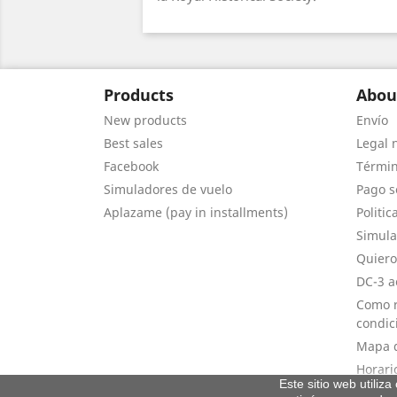
Products
Abou
New products
Envío
Best sales
Legal 
Facebook
Términ
Simuladores de vuelo
Pago s
Aplazame (pay in installments)
Politic
Simula
Quiero
DC-3 a
Como r
condic
Mapa d
Horari
Este sitio web utiliz