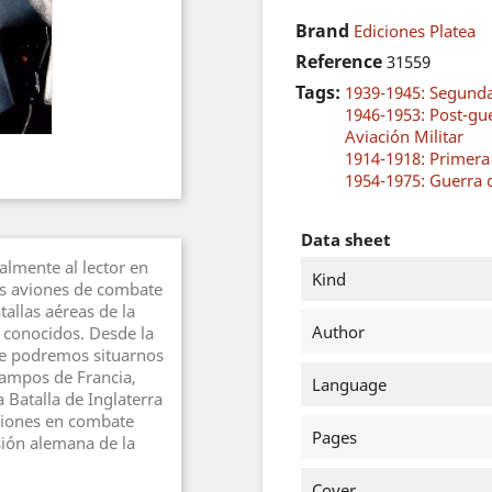
Brand
Ediciones Platea
Reference
31559
Tags:
1939-1945: Segund
1946-1953: Post-gu
Aviación Militar
1914-1918: Primer
1954-1975: Guerra 
Data sheet
almente al lector en
Kind
cos aviones de combate
allas aéreas de la
Author
 conocidos. Desde la
e podremos si­tuarnos
campos de Francia,
Language
 Batalla de Inglaterra
aviones en combate
Pages
asión alemana de la
Cover