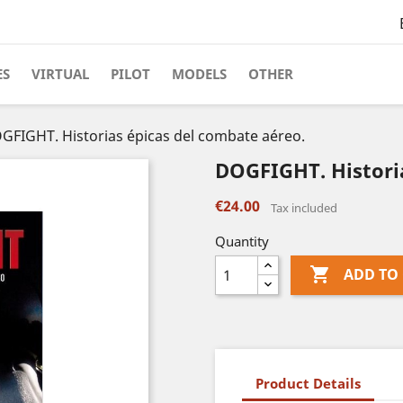
ES
VIRTUAL
PILOT
MODELS
OTHER
GFIGHT. Historias épicas del combate aéreo.
DOGFIGHT. Historia
€24.00
Tax included
Quantity

ADD TO
Product Details