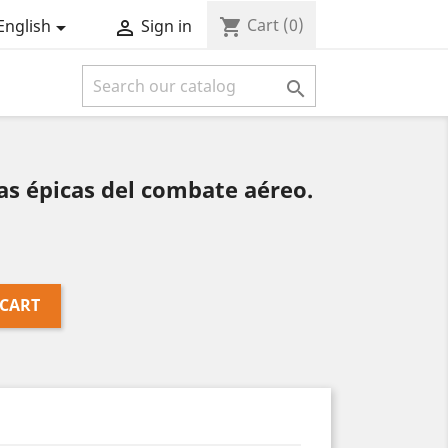
Cart
(0)
shopping_cart
English
Sign in



s épicas del combate aéreo.
 CART