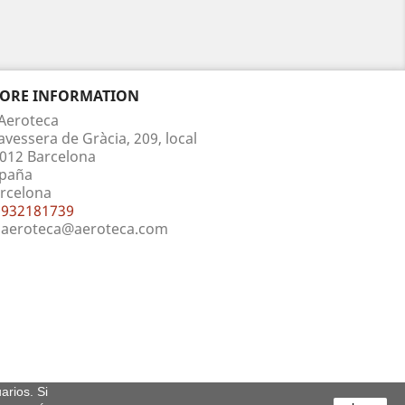
TORE INFORMATION
Aeroteca
avessera de Gràcia, 209, local
012 Barcelona
paña
rcelona
932181739
aeroteca@aeroteca.com
arios. Si