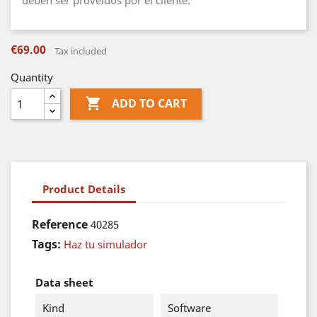
deben ser proveidos por el cliente.
€69.00
Tax included
Quantity

ADD TO CART
Product Details
Reference
40285
Tags:
Haz tu simulador
Data sheet
Kind
Software