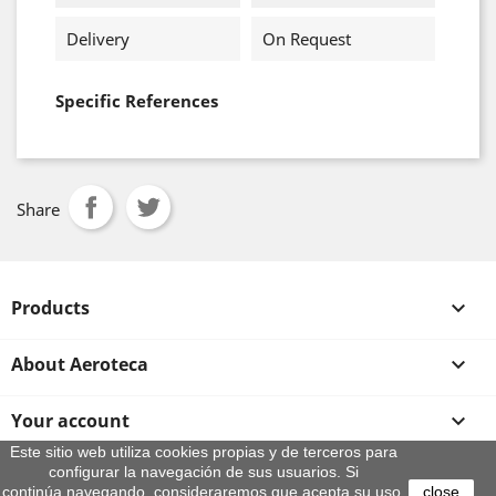
Delivery
On Request
Specific References
Share
Products

About Aeroteca

Your account

Este sitio web utiliza cookies propias y de terceros para
configurar la navegación de sus usuarios. Si
Store information
continúa navegando, consideraremos que acepta su uso.
close