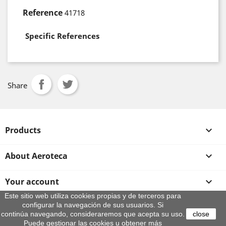
Reference
41718
Specific References
Share
Products

About Aeroteca

Your account

Este sitio web utiliza cookies propias y de terceros para
configurar la navegación de sus usuarios. Si
Store information
continúa navegando, consideraremos que acepta su uso.
close
© 2026 - By Aeroteca
Puede gestionar las cookies u obtener más