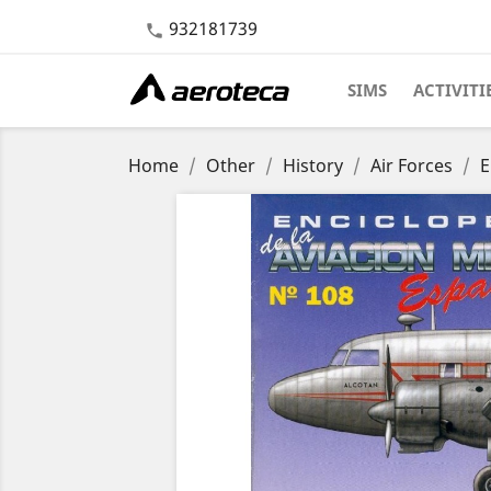
932181739

SIMS
ACTIVITI
Home
Other
History
Air Forces
E