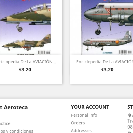
ciclopedia De La AVIACIÓN...
Enciclopedia De La AVIACIÓN
Quick view
Quick view


Price
Price
€3.20
€3.20
t Aeroteca
YOUR ACCOUNT
S
Personal info

Tr
Orders
notice
08
Addresses
os y condiciones
Es