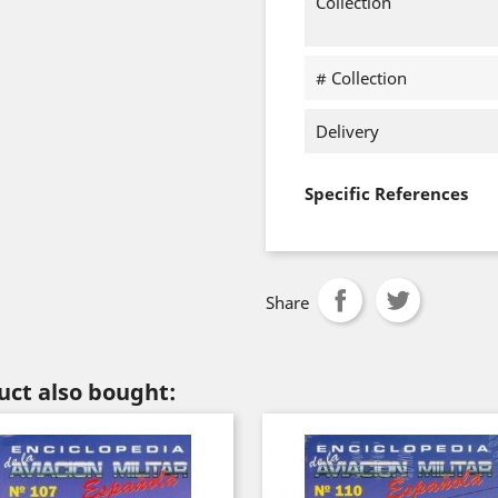
Collection
# Collection
Delivery
Specific References
Share
ct also bought: