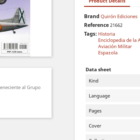
Product Details
Brand
Quirón Ediciones
Reference
21662
Tags:
Historia
Enciclopedia de la
Aviación Militar
Espa±ola
Data sheet
Kind
eneciente al Grupo
Language
Pages
Cover