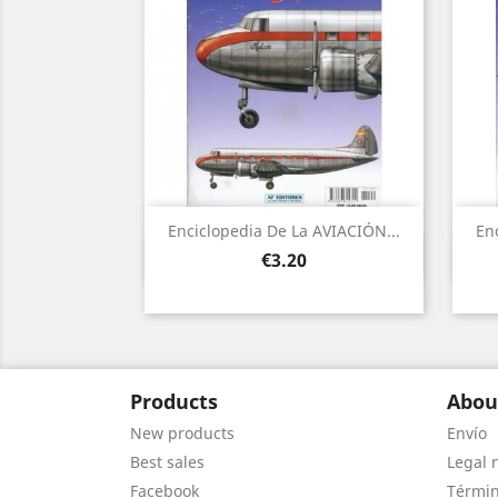
Enciclopedia De La AVIACIÓN...
En
Quick view

Price
€3.20
Products
Abou
New products
Envío
Best sales
Legal 
Facebook
Términ