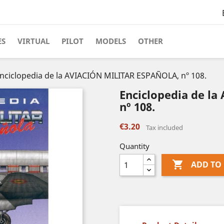
ES
VIRTUAL
PILOT
MODELS
OTHER
nciclopedia de la AVIACIÓN MILITAR ESPAÑOLA, nº 108.
Enciclopedia de l
nº 108.
€3.20
Tax included
Quantity

ADD TO