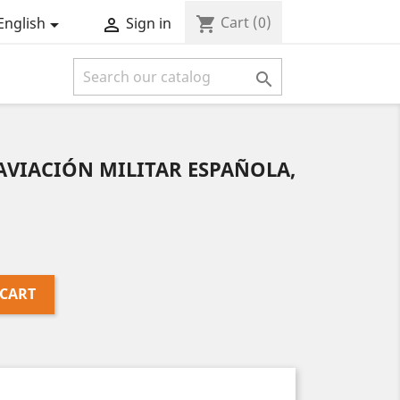
Cart
(0)
shopping_cart
English
Sign in



a AVIACIÓN MILITAR ESPAÑOLA,
 CART