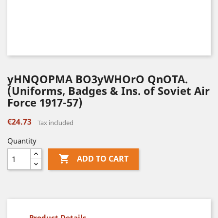
yHNQOPMA BO3yWHOrO QnOTA.
(Uniforms, Badges & Ins. of Soviet Air
Force 1917-57)
€24.73
Tax included
Quantity

ADD TO CART
Product Details