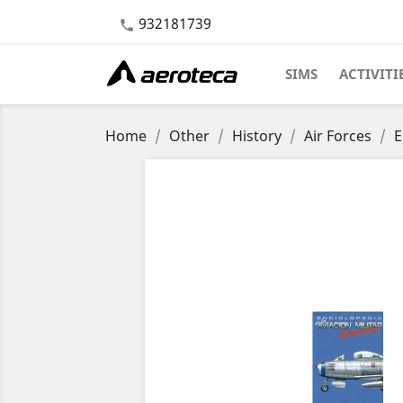
932181739

SIMS
ACTIVITI
Home
Other
History
Air Forces
E