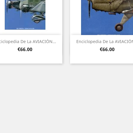
ciclopedia De La AVIACIÓN...
Enciclopedia De La AVIACIÓN
Quick view
Quick view


Price
Price
€66.00
€66.00