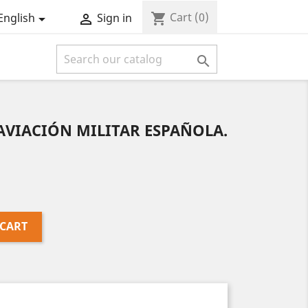
Cart
(0)
shopping_cart
English
Sign in



a AVIACIÓN MILITAR ESPAÑOLA.
 CART