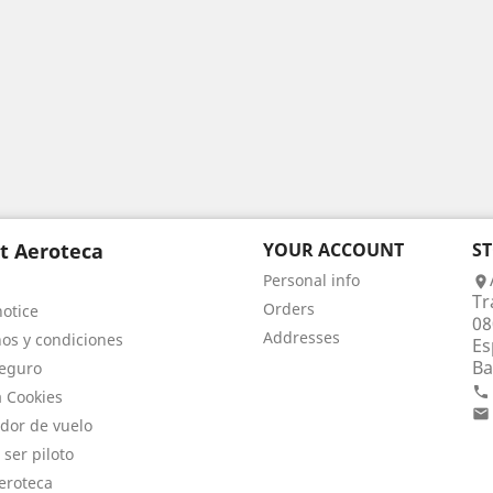
t Aeroteca
YOUR ACCOUNT
S
Personal info

Tr
Orders
notice
08
Addresses
os y condiciones
Es
Ba
eguro

a Cookies

dor de vuelo
 ser piloto
eroteca