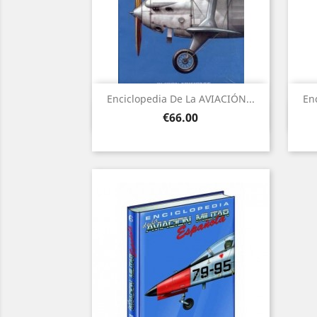
Enciclopedia De La AVIACIÓN...
En
Quick view

Price
€66.00