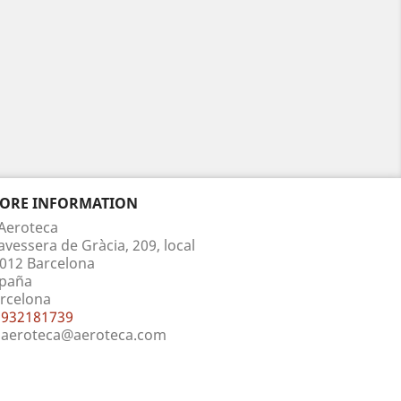
TORE INFORMATION
Aeroteca
avessera de Gràcia, 209, local
012 Barcelona
paña
rcelona
932181739
aeroteca@aeroteca.com