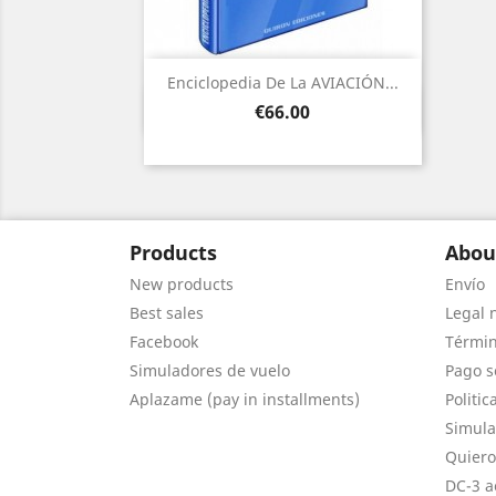
Enciclopedia De La AVIACIÓN...
Quick view

Price
€66.00
Products
Abou
New products
Envío
Best sales
Legal 
Facebook
Términ
Simuladores de vuelo
Pago s
Aplazame (pay in installments)
Politic
Simula
Quiero
DC-3 a