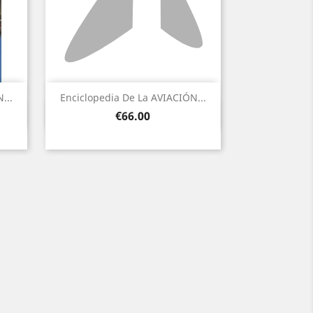
...
Enciclopedia De La AVIACIÓN...
Quick view

Price
€66.00