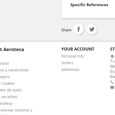
Specific References
Share
t Aeroteca
YOUR ACCOUNT
S
Personal info

Tr
Orders
notice
08
Addresses
os y condiciones
Es
Ba
eguro

a Cookies

dor de vuelo
 ser piloto
eroteca
eservas sesiones y