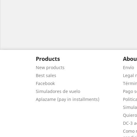
Products
Abou
New products
Envío
Best sales
Legal 
Facebook
Términ
Simuladores de vuelo
Pago s
Aplazame (pay in installments)
Politic
Simula
Quiero
DC-3 a
Como r