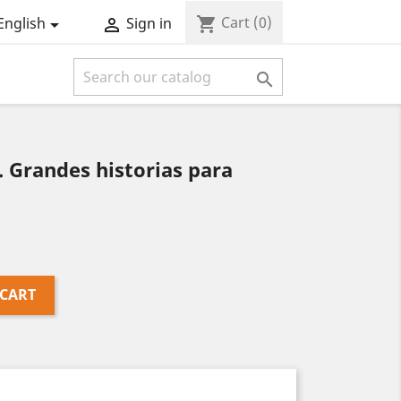
Cart
(0)
shopping_cart
English
Sign in



 Grandes historias para
 CART