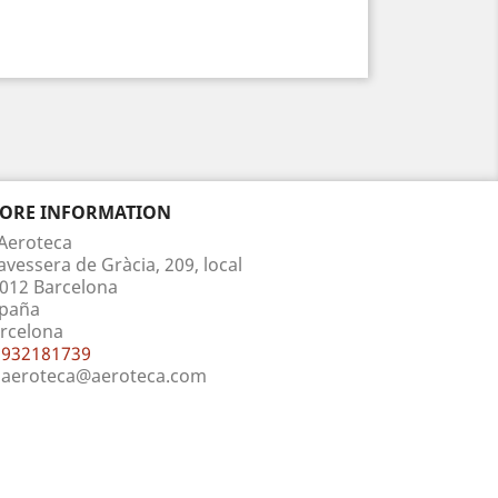
TORE INFORMATION
Aeroteca
avessera de Gràcia, 209, local
012 Barcelona
paña
rcelona
932181739
aeroteca@aeroteca.com