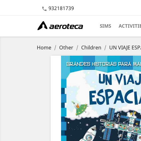
932181739

SIMS
ACTIVITI
Home
Other
Children
UN VIAJE ESP