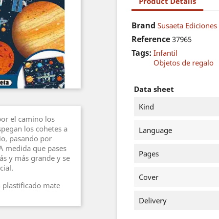
Product Details
Brand
Susaeta Ediciones 
Reference
37965
Tags:
Infantil
Objetos de regalo
Data sheet
Kind
por el camino los
spegan los cohetes a
Language
io, pasando por
.. A medida que pases
Pages
más y más grande y se
ial.
Cover
 plastificado mate
Delivery