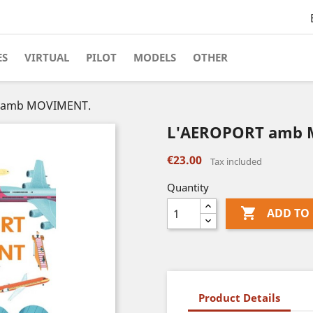
ES
VIRTUAL
PILOT
MODELS
OTHER
 amb MOVIMENT.
L'AEROPORT amb 
€23.00
Tax included
Quantity

ADD TO
Product Details