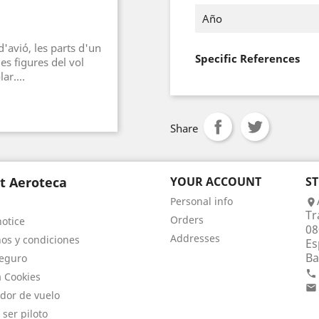
Año
'avió, les parts d'un
Specific References
es figures del vol
ar....
Share
t Aeroteca
YOUR ACCOUNT
S
Personal info

Tr
Orders
notice
08
Addresses
os y condiciones
Es
Ba
eguro

a Cookies

dor de vuelo
 ser piloto