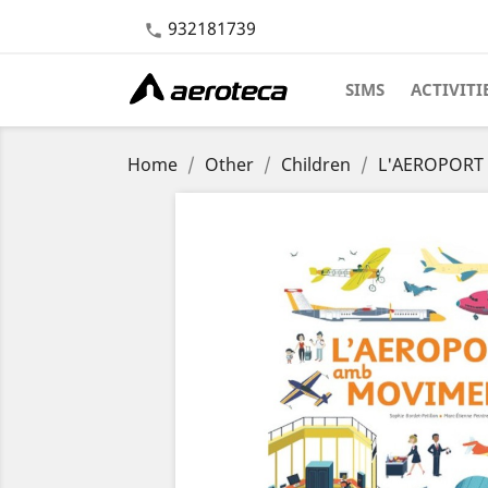
932181739

SIMS
ACTIVITI
Home
Other
Children
L'AEROPORT