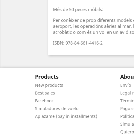
Més de 50 peces mòbils:
Per conèixer de prop diferents models d
aeroport, les operacións aèries al mar, l
acrobàtic o com és un vol en un avió sol
ISBN: 978-84-661-4416-2
Products
Abou
New products
Envío
Best sales
Legal 
Facebook
Términ
Simuladores de vuelo
Pago s
Aplazame (pay in installments)
Politic
Simula
Quiero