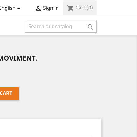
Cart
(0)
shopping_cart
English
Sign in



MOVIMENT.
 CART