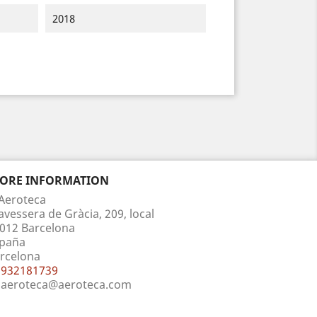
2018
TORE INFORMATION
Aeroteca
avessera de Gràcia, 209, local
012 Barcelona
paña
rcelona
932181739
aeroteca@aeroteca.com