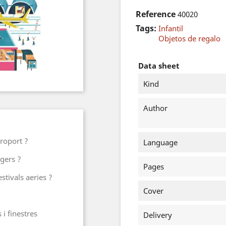
Reference
40020
Tags:
Infantil
Objetos de regalo
Data sheet
Kind
Author
eroport ?
Language
tgers ?
Pages
stivals aeries ?
Cover
 i finestres
Delivery