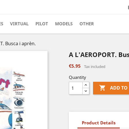
ES
VIRTUAL
PILOT
MODELS
OTHER
. Busca i aprèn.
A L'AEROPORT. Busc
€5.95
Tax included
Quantity

ADD TO
Product Details