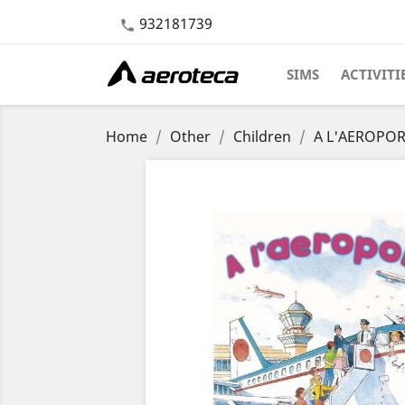
932181739

SIMS
ACTIVITI
Home
Other
Children
A L'AEROPORT