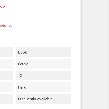
S.A.
aaviones
Book
Català
12
Hard
Frequently Available