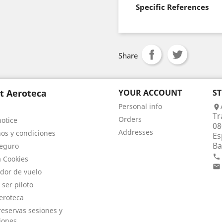
Specific References
Share
t Aeroteca
YOUR ACCOUNT
S
Personal info

Tr
Orders
notice
08
Addresses
os y condiciones
Es
Ba
eguro

a Cookies

dor de vuelo
 ser piloto
eroteca
eservas sesiones y
iones