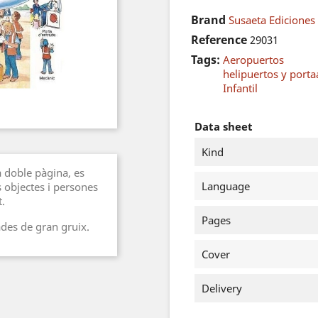
Brand
Susaeta Ediciones 
Reference
29031
Tags:
Aeropuertos
helipuertos y port
Infantil
Data sheet
Kind
 a doble pàgina, es
Language
s objectes i persones
.
Pages
ades de gran gruix.
Cover
Delivery