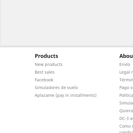
Products
Abou
New products
Envío
Best sales
Legal 
Facebook
Términ
Simuladores de vuelo
Pago s
Aplazame (pay in installments)
Politic
Simula
Quiero
DC-3 a
Como r
condic