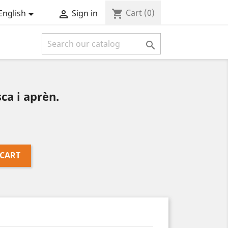
Cart
(0)
shopping_cart
English
Sign in



a i aprèn.
 CART