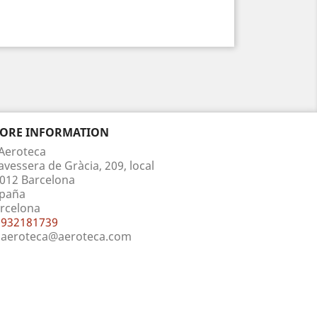
TORE INFORMATION
Aeroteca
avessera de Gràcia, 209, local
012 Barcelona
paña
rcelona
932181739
aeroteca@aeroteca.com