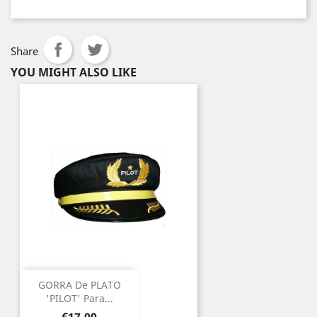
Share
YOU MIGHT ALSO LIKE
GORRA De PLATO
'PILOT' Para...
Price