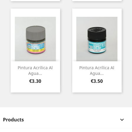
Pintura Acrílica Al
Pintura Acrílica Al
Agua...
Agua...
Price
Price
€3.30
€3.50
Products
