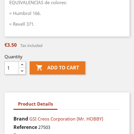
EQUIVALENCIAS de colores:
= Humbrol 166.
= Revell 371.
€3.50
Tax included
Quantity

ADD TO CART
Product Details
Brand
GSI Creos Corporation (Mr. HOBBY)
Reference
27503