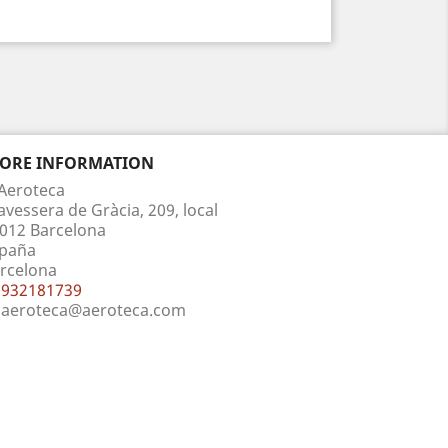
TORE INFORMATION
Aeroteca
avessera de Gràcia, 209, local
012 Barcelona
paña
rcelona
932181739
aeroteca@aeroteca.com