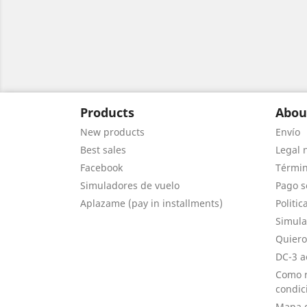
Products
Abou
New products
Envío
Best sales
Legal 
Facebook
Términ
Simuladores de vuelo
Pago s
Aplazame (pay in installments)
Politic
Simula
Quiero
DC-3 a
Como r
condic
Mapa d