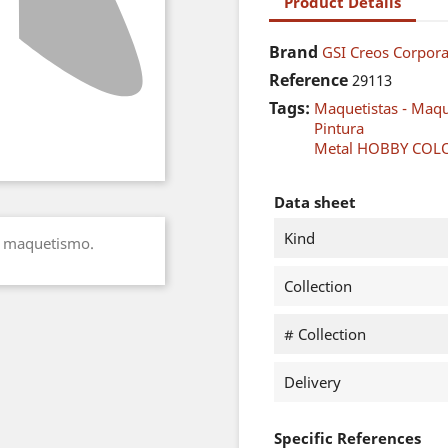
Product Details
Brand
GSI Creos Corpor
Reference
29113
Tags:
Maquetistas - Maq
Pintura
Metal HOBBY COL
Data sheet
Kind
ra maquetismo.
Collection
# Collection
Delivery
Specific References