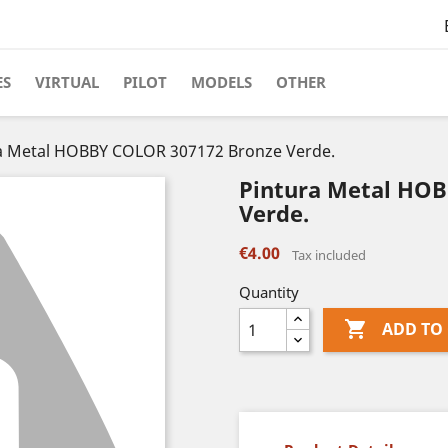
ES
VIRTUAL
PILOT
MODELS
OTHER
a Metal HOBBY COLOR 307172 Bronze Verde.
Pintura Metal HO
Verde.
€4.00
Tax included
Quantity

ADD TO