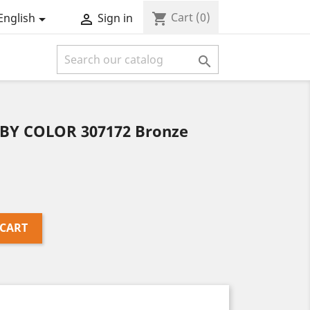
Cart
(0)
shopping_cart
English
Sign in



BBY COLOR 307172 Bronze
 CART