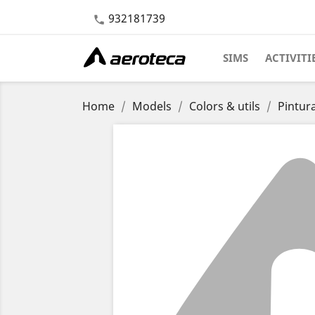
932181739

SIMS
ACTIVITI
Home
Models
Colors & utils
Pintur