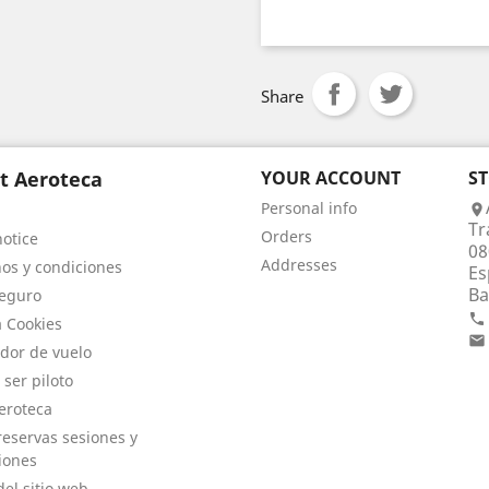
Share
t Aeroteca
YOUR ACCOUNT
S
Personal info

Tr
Orders
notice
08
Addresses
os y condiciones
Es
Ba
eguro

a Cookies

dor de vuelo
 ser piloto
eroteca
eservas sesiones y
iones
el sitio web