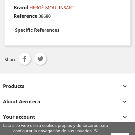
Brand
HERGÉ-MOULINSART
Reference
38680
Specific References
Share
Products

About Aeroteca

Your account

Este sitio web utiliza cookies propias y de terceros para
configurar la navegación de sus usuarios. Si
Store information