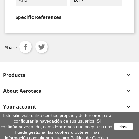
Specific References
Share
Products

About Aeroteca

Your account

Este sitio web utiliza cookies propias y de terceros para
configurar la navegación de sus usuarios. Si
Store information
continúa navegando, consideraremos que acepta su uso.
close
© 2026 - By Aeroteca
Puede gestionar las cookies u obtener más
información consultando nuestra Política de Cookies.