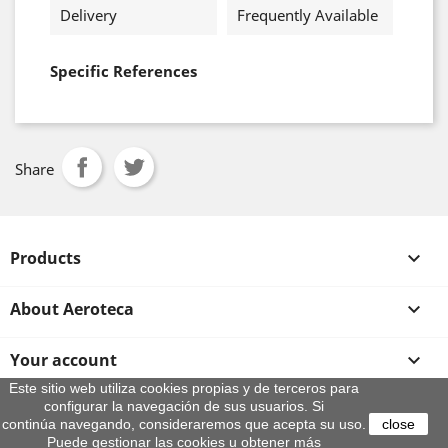
Delivery
Frequently Available
Specific References
Share
Products

About Aeroteca

Your account

Este sitio web utiliza cookies propias y de terceros para
configurar la navegación de sus usuarios. Si
Store information
continúa navegando, consideraremos que acepta su uso.
close
© 2026 - By Aeroteca
Puede gestionar las cookies u obtener más