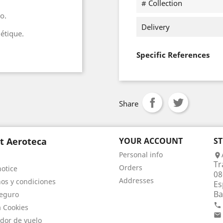
# Collection
o.
Delivery
iétique.
Specific References
Share
t Aeroteca
YOUR ACCOUNT
S
Personal info

Tr
Orders
notice
08
Addresses
os y condiciones
Es
Ba
eguro

a Cookies

dor de vuelo