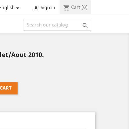
Cart
(0)
shopping_cart
English
Sign in



let/Aout 2010.
 CART