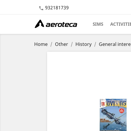
932181739

SIMS
ACTIVITI
Home
Other
History
General intere